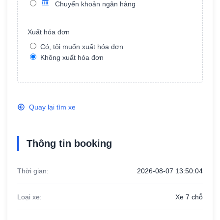
Chuyển khoản ngân hàng
Xuất hóa đơn
Năm sản xuất
Có, tôi muốn xuất hóa đơn
Không xuất hóa đơn
Ngân hàng TMCP Công thương Việt
Quay lại tìm xe
Nam
Tên chủ khoản: Dương Tuấn Tài
Số tài khoản: 100879795676
Thông tin booking
Thời gian:
2026-08-07 13:50:04
Loại xe:
Xe 7 chỗ