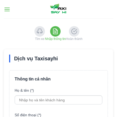
Chuyển
đến
nội
dung
Tìm xe
Nhập thông tin
Hoàn thành
Dịch vụ Taxisayhi
Thông tin cá nhân
Họ & tên (*)
Số điện thoại (*)