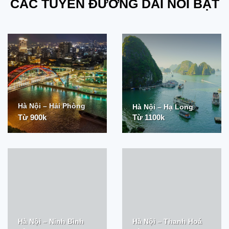
CÁC TUYẾN ĐƯỜNG DÀI NỔI BẬT
Hà Nội – Hải Phòng
Hà Nội – Hạ Long
Từ 900k
Từ 1100k
Hà Nội – Ninh Bình
Hà Nội – Thanh
Hoá