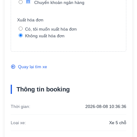
Chuyển khoản ngân hàng
Xuất hóa đơn
Năm sản xuất
Có, tôi muốn xuất hóa đơn
Không xuất hóa đơn
Ngân hàng TMCP Công thương Việt
Quay lại tìm xe
Nam
Tên chủ khoản: Dương Tuấn Tài
Số tài khoản: 100879795676
Thông tin booking
Thời gian:
2026-08-08 10:36:36
Loại xe:
Xe 5 chỗ