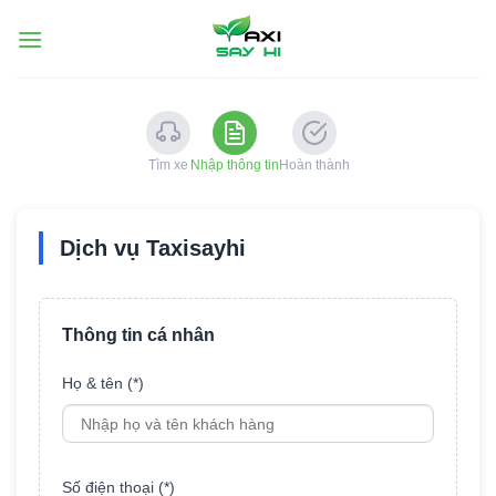
Chuyển
đến
nội
dung
Tìm xe
Nhập thông tin
Hoàn thành
Dịch vụ Taxisayhi
Thông tin cá nhân
Họ & tên (*)
Số điện thoại (*)