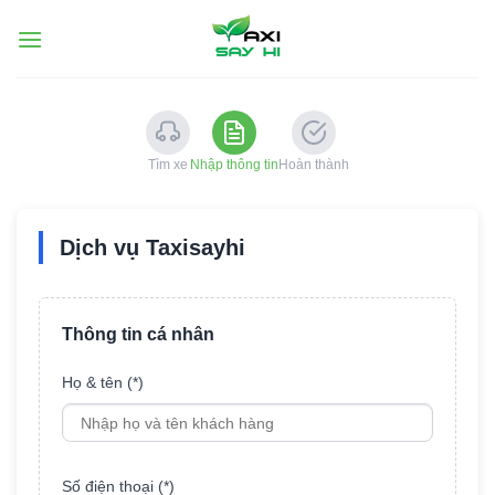
Chuyển
đến
nội
dung
Tìm xe
Nhập thông tin
Hoàn thành
Dịch vụ Taxisayhi
Thông tin cá nhân
Họ & tên (*)
Số điện thoại (*)