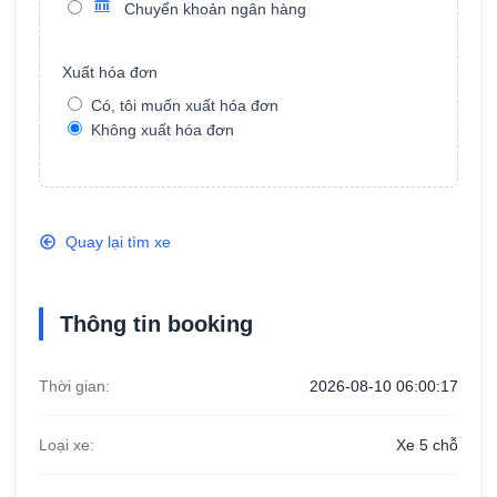
Chuyển khoản ngân hàng
Xuất hóa đơn
Năm sản xuất
Có, tôi muốn xuất hóa đơn
Không xuất hóa đơn
Ngân hàng TMCP Công thương Việt
Quay lại tìm xe
Nam
Tên chủ khoản: Dương Tuấn Tài
Số tài khoản: 100879795676
Thông tin booking
Thời gian:
2026-08-10 06:00:17
Loại xe:
Xe 5 chỗ