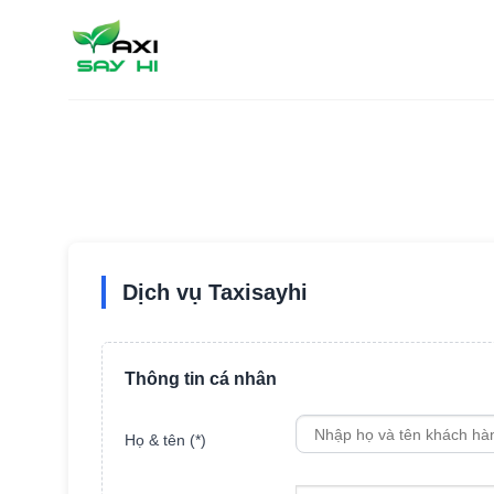
Chuyển
đến
nội
dung
Dịch vụ Taxisayhi
Thông tin cá nhân
Họ & tên (*)