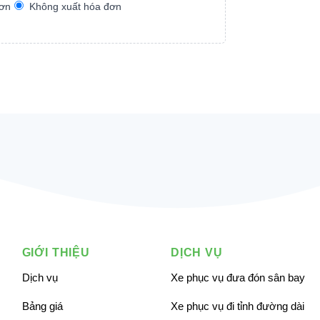
đơn
Không xuất hóa đơn
àng TMCP Công thương Việt Nam
 khoản: Dương Tuấn Tài
khoản: 100879795676
GIỚI THIỆU
DỊCH VỤ
Dịch vụ
Xe phục vụ đưa đón sân bay
Bảng giá
Xe phục vụ đi tỉnh đường dài