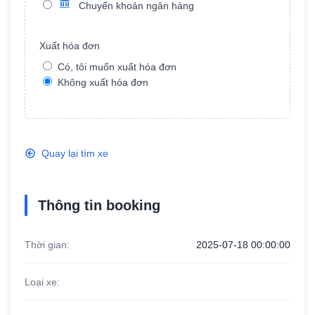
Chuyển khoản ngân hàng
Xuất hóa đơn
Năm sản xuất
Có, tôi muốn xuất hóa đơn
Không xuất hóa đơn
Ngân hàng TMCP Công thương Việt
Quay lại tìm xe
Nam
Tên chủ khoản: Dương Tuấn Tài
Số tài khoản: 100879795676
Thông tin booking
Thời gian:
2025-07-18 00:00:00
Loại xe: