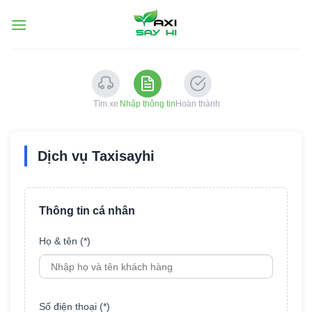
Chuyển
đến
nội
dung
Tìm xe
Nhập thông tin
Hoàn thành
Dịch vụ Taxisayhi
Thông tin cá nhân
Họ & tên (*)
Số điện thoại (*)